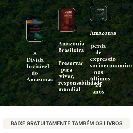
Amazonas
–
Amazônia
perda
Brasileira
de
A
-
expressão
Dívida
Preservar
socioeconômica
Invisível
para
nos
do
viver,
últimos
Amazonas
responsabilidade
20
mundial
anos
BAIXE GRATUITAMENTE TAMBÉM OS LIVROS