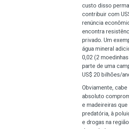
custo disso perman
contribuir com US$
renúncia econômic
encontra resistênc
privado. Um exempl
água mineral adic
0,02 (2 moedinhas
parte de uma cam
US$ 20 bilhões/an
Obviamente, cabe a
absoluto comprom
e madeireiras que
predatória, à polu
e drogas na região