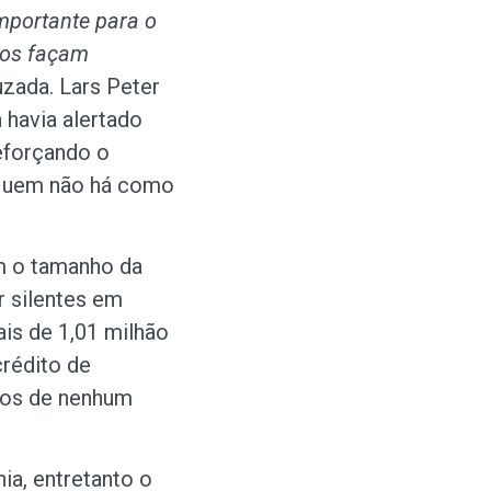
importante para o
idos façam
uzada. Lars Peter
havia alertado
reforçando o
 quem não há como
em o tamanho da
 silentes em
is de 1,01 milhão
crédito de
cios de nenhum
a, entretanto o