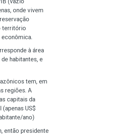
IB (vazio
genas, onde vivem
preservação
território
o econômica.
orresponde à área
de habitantes, e
amazônicos tem, em
as regiões. A
as capitais da
l (apenas US$
abitante/ano)
, então presidente