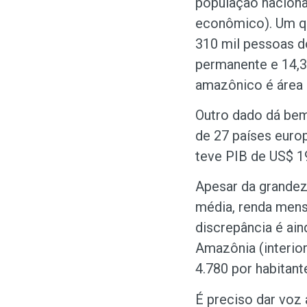
população naciona
econômico). Um qua
310 mil pessoas d
permanente e 14,31
amazônico é área d
Outro dado dá bem
de 27 países euro
teve PIB de US$ 19
Apesar da grandez
média, renda mensa
discrepância é ain
Amazônia (interio
4.780 por habitant
É preciso dar voz