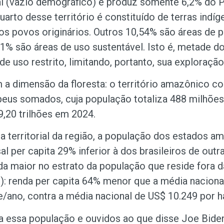
l (vazio demográfico) e produz somente 6,2% do P
rto desse território é constituído de terras indí
os povos originários. Outros 10,54% são áreas de 
% são áreas de uso sustentável. Isto é, metade do 
e uso restrito, limitando, portanto, sua exploraçã
 a dimensão da floresta: o território amazônico c
peus somados, cuja população totaliza 488 milhões 
,20 trilhões em 2024.
a territorial da região, a população dos estados 
l per capita 29% inferior à dos brasileiros de outr
da maior no estrato da população que reside fora d
r): renda per capita 64% menor que a média naciona
e/ano, contra a média nacional de US$ 10.249 por h
 a essa população e ouvidos ao que disse Joe Biden