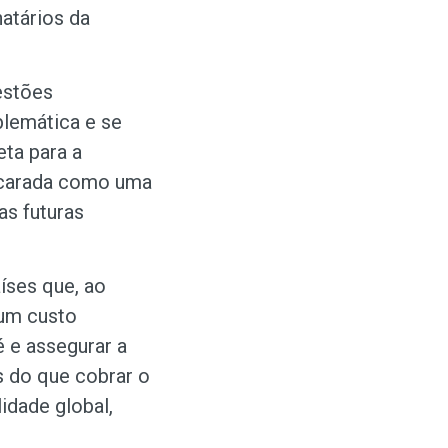
atários da
estões
blemática e se
eta para a
encarada como uma
as futuras
íses que, ao
 um custo
 e assegurar a
s do que cobrar o
lidade global,