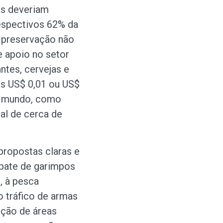
cos deveriam
respectivos 62% da
 preservação não
e apoio no setor
ntes, cervejas e
as US$ 0,01 ou US$
o mundo, como
ual de cerca de
propostas claras e
bate de garimpos
, à pesca
ao tráfico de armas
ação de áreas