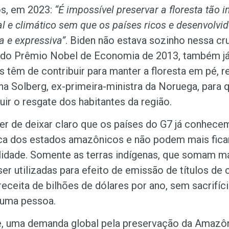
os, em 2023:
“É impossível preservar a floresta tão 
al e climático sem que os países ricos e desenvolv
a e expressiva”
. Biden não estava sozinho nessa cr
do Prêmio Nobel de Economia de 2013, também já 
s têm de contribuir para manter a floresta em pé, 
a Solberg, ex-primeira-ministra da Noruega, para
uir o resgate dos habitantes da região.
ver de deixar claro que os países do G7 já conhec
a dos estados amazônicos e não podem mais ficar
alidade. Somente as terras indígenas, que somam ma
er utilizadas para efeito de emissão de títulos de 
eceita de bilhões de dólares por ano, sem sacrifí
huma pessoa.
, uma demanda global pela preservação da Amazôni