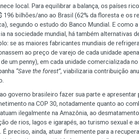
ece local. Para equilibrar a balança, os países ri
 196 bilhões/ano ao Brasil (62% da floresta e os 
a), segundo o estudo do Banco Mundial. E como a
ia na sociedade mundial, há também alternativas d
o: se as maiores fabricantes mundiais de refrigera
ionassem ao preço de varejo de cada unidade apen
 de um penny), em cada unidade comercializada n
panha
“Save the forest”
, viabilizaria contribuição an
o.
o governo brasileiro fazer sua parte e apresentar 
etimento na COP 30, notadamente quanto ao com
 atuam ilegalmente na Amazônia, ao desmatamento
ição de rios, lagos e igarapés, ao turismo sexual e 
. É preciso, ainda, atuar firmemente para a recuper